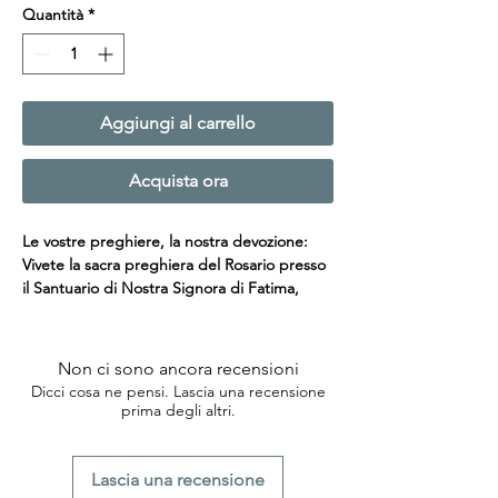
Quantità
*
Aggiungi al carrello
Acquista ora
Le vostre preghiere, la nostra devozione:
Vivete la sacra preghiera del Rosario presso
il Santuario di Nostra Signora di Fatima,
dove ogni grano diventa un passo verso la
grazia divina. Affidateci le vostre intenzioni
mentre preghiamo con riverenza e profonda
Non ci sono ancora recensioni
devozione, connettendo il vostro cuore a
Dicci cosa ne pensi. Lascia una recensione
questo luogo sacro.
prima degli altri.
Come funziona:
Dopo l'acquisto, il nostro team dedicato
Lascia una recensione
visiterà la Capelinha das Aparições presso il