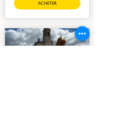
Acheter
Offre mensuelle
régulière de 2 bougies
5€
€
5
Tous les mois
Chaque mois, deux bougies sont allumées
à Fátima le jour de votre choix, votre
intention étant placée aux pieds de
Notre-Dame, dans un acte continu de
prière et de dévotion.