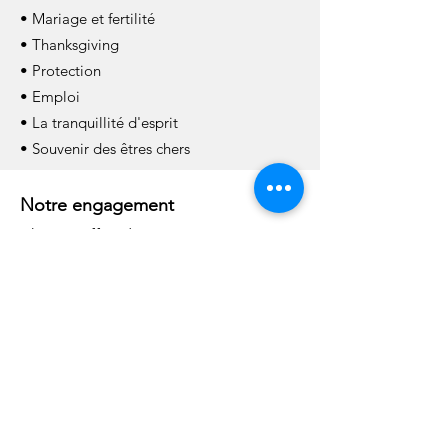
• Mariage et fertilité
• Thanksgiving
• Protection
• Emploi
• La tranquillité d'esprit
• Souvenir des êtres chers
Notre engagement
Chaque offrande est traitée avec
sincérité, discrétion et respect de la foi
et des intentions qui nous sont
confiées.
Nous comprenons que de
nombreuses demandes touchent à des
situations profondément personnelles
et nous accordons à chaque intention
toute l'attention qu'elle mérite.