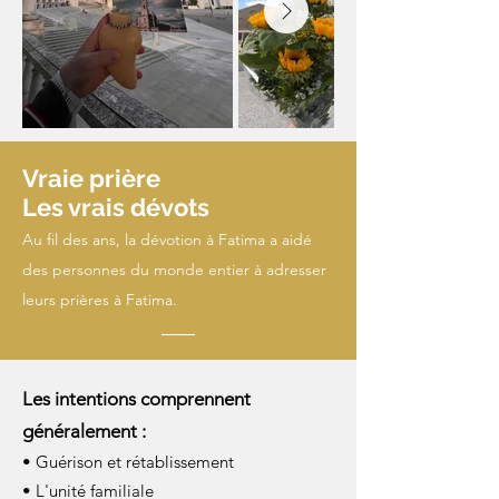
Vraie prière
Les vrais dévots
Au fil des ans, la dévotion à Fatima a aidé
des personnes du monde entier à adresser
leurs prières à Fatima.
Les intentions comprennent
généralement :
• Guérison et rétablissement
• L'unité familiale