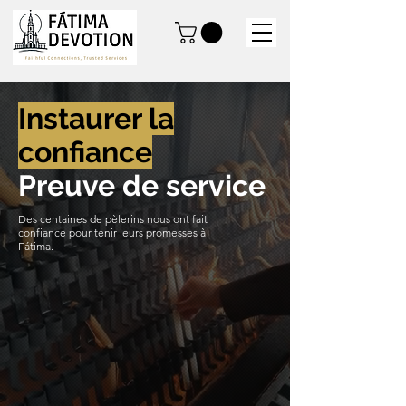
Instaurer la
confiance
Preuve de service
Des centaines de pèlerins nous ont fait
confiance pour tenir leurs promesses à
Fátima.