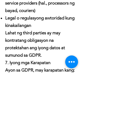
service providers (hal., processors ng
bayad, couriers)
Legal o regulasyong awtoridad kung
kinakailangan
Lahat ng third parties ay may
kontratang obligasyon na
protektahan ang iyong datos at
sumunod sa GDPR.
7. Iyong mga Karapatan
Ayon sa GDPR, may karapatan kang:
I-access ang iyong personal na datos
Humiling ng pagwawasto o pagbura
ng datos
Bawiin ang pahintulot anumang oras
Tutulan ang pagproseso ng datos
Humiling ng portability ng datos