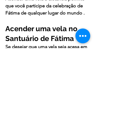
que você participe da celebração de 
Fátima de qualquer lugar do mundo
 .
Acender uma vela no 
Santuário de Fátima
Se desejar que uma vela seja acesa em 
sua intenção de oração no Santuário 
de Fátima, envie seu pedido aqui:
👉 
Acenda uma vela no santuário de 
Fátima
Sua intenção será tratada com respeito 
e devoção, ajudando você a manter 
uma conexão espiritual com este lugar 
sagrado.