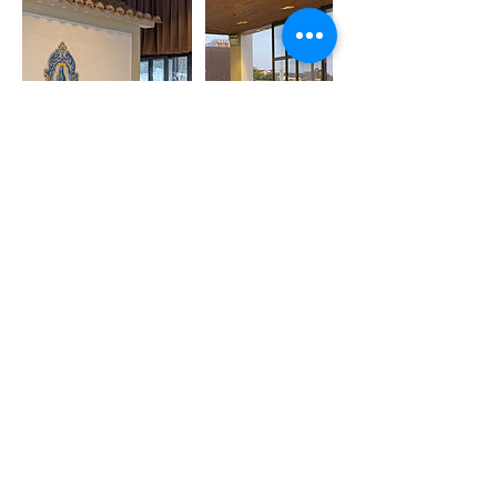
35,95
euros
35,95 €
Santuario de Fátima
|
Casa de
Francisco y Jacinta - Casas de
Pastores
|
Fátima Parish
Church
|
Basílica de Nuestra Señora
del Rosario de Fátima
|
Vía Sacra -